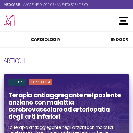
MEDCARE
MAGAZINE DI AGGIORNAMENTO SCIENTIFICO
Toggle
CARDIOLOGIA
ENDOCRIN
ARTICOLI
3049
CARDIOLOGIA
Terapia antiaggregante nel paziente
anziano con malattia
cerebrovascolare ed arteriopatia
degli arti inferiori
La terapia antiaggregante negli anziani con malattia
cerebrovascolare o arteriopatia periferica richiede