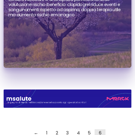
valutazione rischio‑beneficio: clopidogrel riduce eventi e
sanguinamenti rispetto ad aspirina, doppia terapia utile
ma aumenta rischio emorragico
←
1
2
3
4
5
6