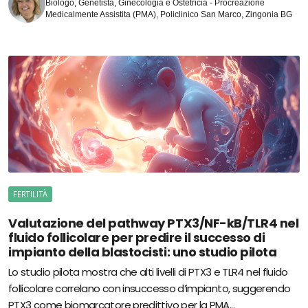
Biologo, Genetista, Ginecologia e Ostetricia - Procreazione
Medicalmente Assistita (PMA), Policlinico San Marco, Zingonia BG
FERTILITÀ
Valutazione del pathway PTX3/NF-kB/TLR4 nel
fluido follicolare per predire il successo di
impianto della blastocisti: uno studio pilota
Lo studio pilota mostra che alti livelli di PTX3 e TLR4 nel fluido
follicolare correlano con insuccesso d’impianto, suggerendo
PTX3 come biomarcatore predittivo per la PMA...