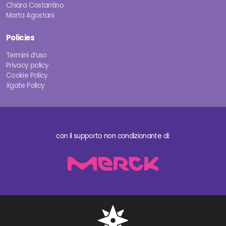
Chiara Costantino
Marta Agostani
Policies
Termini d’uso
Privacy policy
Cookie Policy
Xgate Policy
con il supporto non condizionante di: