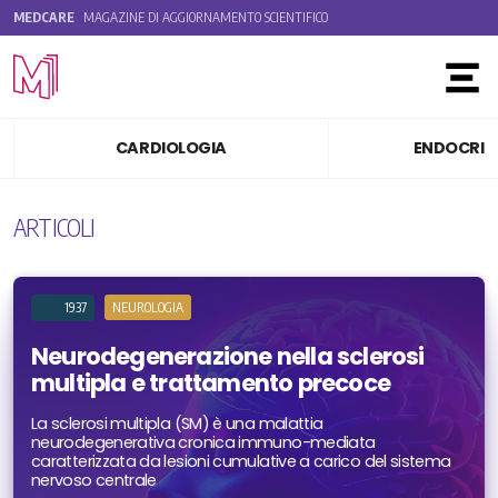
MEDCARE
MAGAZINE DI AGGIORNAMENTO SCIENTIFICO
Toggle
CARDIOLOGIA
ENDOCRIN
ARTICOLI
1937
NEUROLOGIA
Neurodegenerazione nella sclerosi
multipla e trattamento precoce
La sclerosi multipla (SM) è una malattia
neurodegenerativa cronica immuno-mediata
caratterizzata da lesioni cumulative a carico del sistema
nervoso centrale