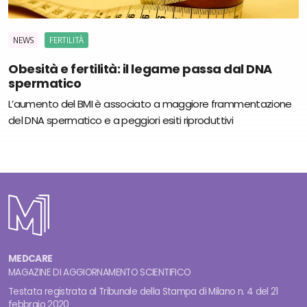
NEWS
FERTILITÀ
Obesità e fertilità: il legame passa dal DNA
spermatico
L’aumento del BMI è associato a maggiore frammentazione
del DNA spermatico e a peggiori esiti riproduttivi
MEDCARE
MAGAZINE DI AGGIORNAMENTO SCIENTIFICO
Testata registrata al Tribunale della Stampa di Milano n. 4 del 21
febbraio 2020