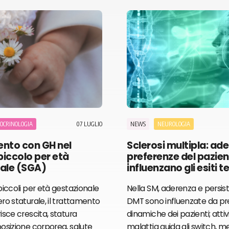
07 LUGLIO
OCRINOLOGIA
NEWS
NEUROLOGIA
ento con GH nel
Sclerosi multipla: ad
iccolo per età
preferenze del pazie
ale (SGA)
influenzano gli esiti t
iccoli per età gestazionale
Nella SM, aderenza e persis
ro staturale, il trattamento
DMT sono influenzate da pr
sce crescita, statura
dinamiche dei pazienti; attivi
osizione corporea, salute
malattia guida gli switch, m