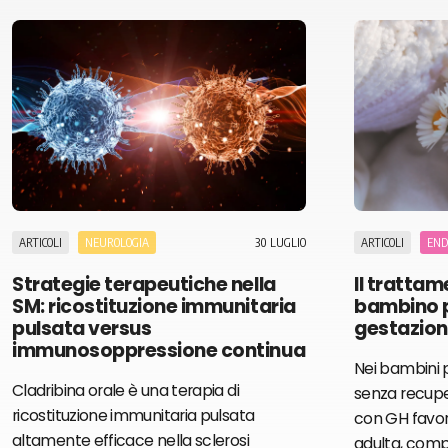
30 LUGLIO
ARTICOLI
NEUROLOGIA
ARTICOLI
END
Strategie terapeutiche nella
Il trattam
SM: ricostituzione immunitaria
bambino p
pulsata versus
gestazion
immunosoppressione continua
Nei bambini p
Cladribina orale è una terapia di
senza recupe
ricostituzione immunitaria pulsata
con GH favori
altamente efficace nella sclerosi
adulta, comp