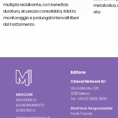
multipla recidivante, con beneficio
metabolica, d
duraturo, sicurezza consolidata, ridotto
vita
monitoraggio e prolungati intervalli liberi
dal trattamento
Editore
Clinical Network Srl
Via Gallarate, 106
20151 Milano
MEDCARE
Tel. +39 02 3669 2890
MAGAZINE DI
AGGIORNAMENTO
Direttore Responsabile
SCIENTIFICO
Paolo Foscari
Testata registrata al