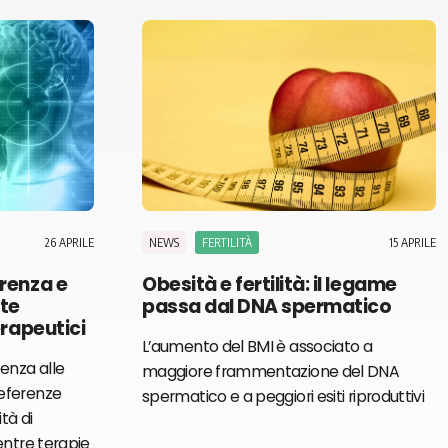
26 APRILE
15 APRILE
NEWS
FERTILITÀ
erenza e
Obesità e fertilità: il legame
nte
passa dal DNA spermatico
erapeutici
L’aumento del BMI è associato a
tenza alle
maggiore frammentazione del DNA
eferenze
spermatico e a peggiori esiti riproduttivi
tà di
entre terapie