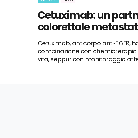
Cetuximab: un partne
colorettale metastat
Cetuximab, anticorpo anti‑EGFR, ha
combinazione con chemioterapia e
vita, seppur con monitoraggio att