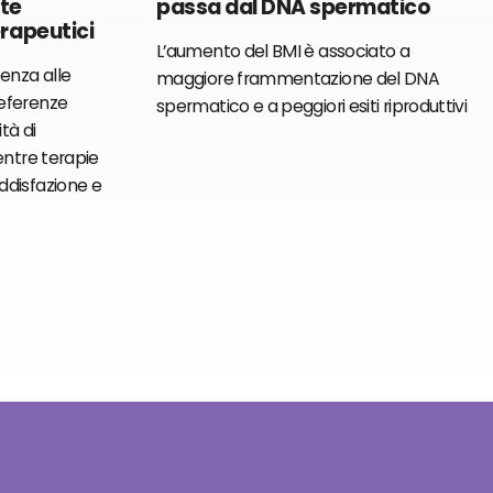
nte
passa dal DNA spermatico
erapeutici
L’aumento del BMI è associato a
tenza alle
maggiore frammentazione del DNA
eferenze
spermatico e a peggiori esiti riproduttivi
tà di
entre terapie
ddisfazione e