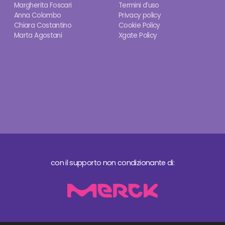
Margherita Foscari
Termini d’uso
Anna Colombo
Privacy policy
Chiara Costantino
Cookie Policy
Marta Agostani
Xgate Policy
con il supporto non condizionante di: