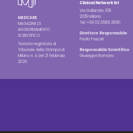
Clinical Network Srl
Via Gallarate, 106
20151 Milano
MEDCARE
Tel. +39 02 3669 2890
MAGAZINE DI
AGGIORNAMENTO
Direttore Responsabile
SCIENTIFICO
Paolo Foscari
Testata registrata al
Tribunale della Stampa di
Responsabile Scientifico
Milano n. 4 del 21 febbraio
Giuseppe Romano
2020