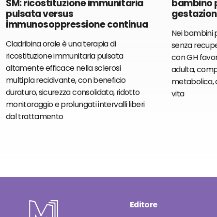
SM: ricostituzione immunitaria
bambino p
pulsata versus
gestazion
immunosoppressione continua
Nei bambini p
Cladribina orale è una terapia di
senza recupe
ricostituzione immunitaria pulsata
con GH favori
altamente efficace nella sclerosi
adulta, comp
multipla recidivante, con beneficio
metabolica, d
duraturo, sicurezza consolidata, ridotto
vita
monitoraggio e prolungati intervalli liberi
dal trattamento
Editore