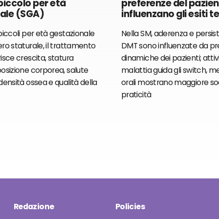
iccolo per età
preferenze del pazie
ale (SGA)
influenzano gli esiti t
iccoli per età gestazionale
Nella SM, aderenza e persis
ro staturale, il trattamento
DMT sono influenzate da pr
sce crescita, statura
dinamiche dei pazienti; attivi
osizione corporea, salute
malattia guida gli switch, m
ensità ossea e qualità della
orali mostrano maggiore so
praticità
Redazione
Policies