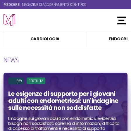
MEDCARE
MAGAZINE DI AGGIORNAMENTO SCIENTIFICO
Toggle
CARDIOLOGIA
ENDOCRIN
NEWS
929
FERTILITÀ
Le esigenze di supporto per i giovani
adulti con endometriosi: un'indagine
sulle necessità non soddisfatte
L’indagine sui giovani adulti con endometriosi evidenzia
bisogni non soddisfatti: carenza di informazioni, difficoltà
di accesso ai trattamenti e necessità di supporto