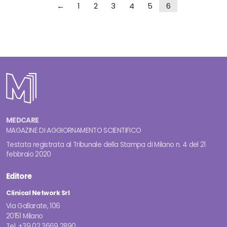
←
1
2
3
4
5
6
MEDCARE
MAGAZINE DI AGGIORNAMENTO SCIENTIFICO
Testata registrata al Tribunale della Stampa di Milano n. 4 del 21
febbraio 2020
Editore
Clinical Network Srl
Via Gallarate, 106
20151 Milano
Tel. +39 02 3669 2890