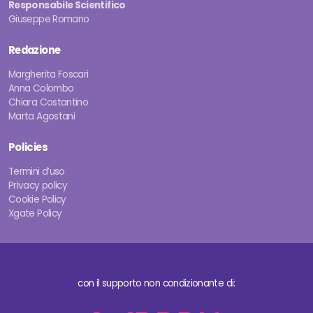
Responsabile Scientifico
Giuseppe Romano
Redazione
Margherita Foscari
Anna Colombo
Chiara Costantino
Marta Agostani
Policies
Termini d’uso
Privacy policy
Cookie Policy
Xgate Policy
con il supporto non condizionante di: